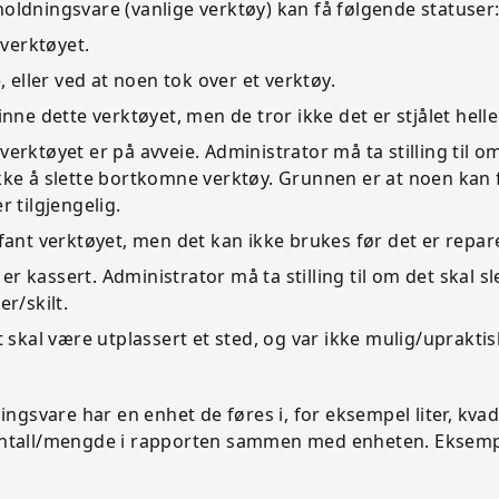
holdningsvare (vanlige verktøy) kan få følgende statuser
 verktøyet.
e, eller ved at noen tok over et verktøy.
nne dette verktøyet, men de tror ikke det er stjålet helle
at verktøyet er på avveie. Administrator må ta stilling til
ke å slette bortkomne verktøy. Grunnen er at noen kan f
 tilgjengelig.
fant verktøyet, men det kan ikke brukes før det er repar
 er kassert. Administrator må ta stilling til om det skal sl
r/skilt.
 skal være utplassert et sted, og var ikke mulig/upraktisk
ngsvare har en enhet de føres i, for eksempel liter, kvad
s antall/mengde i rapporten sammen med enheten. Eksem