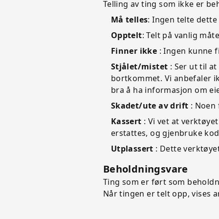
Telling av ting som ikke er be
Må telles
: Ingen telte dette
Opptelt
: Telt på vanlig måt
Finner ikke
: Ingen kunne fi
Stjålet/mistet
: Ser ut til 
bortkommet. Vi anbefaler ik
bra å ha informasjon om eier
Skadet/ute av drift
: Noen 
Kassert
: Vi vet at verktøyet
erstattes, og gjenbruke kode
Utplassert
: Dette verktøyet
Beholdningsvare
Ting som er ført som beholdni
Når tingen er telt opp, vise