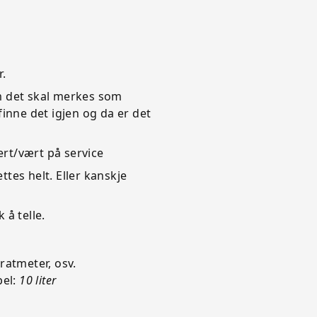
:
r.
 om det skal merkes som
inne det igjen og da er det
ert/vært på service
ettes helt. Eller kanskje
 å telle.
ratmeter, osv.
pel:
10 liter