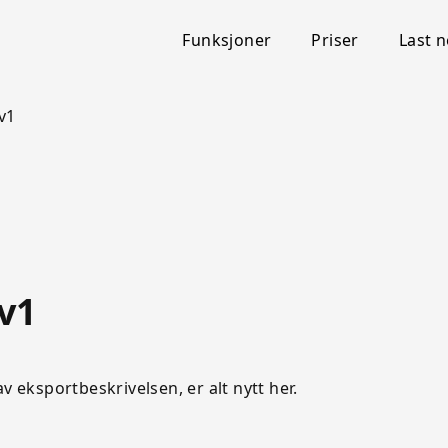
Funksjoner
Priser
Last 
v1
 v1
v eksportbeskrivelsen, er alt nytt her.