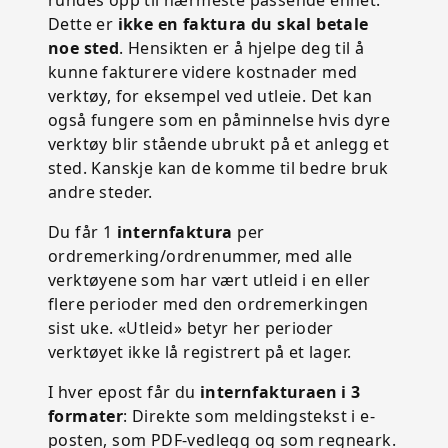
rundes opp til nærmeste passende enhet.
Dette er
ikke en faktura du skal betale
noe sted
. Hensikten er å hjelpe deg til å
kunne fakturere videre kostnader med
verktøy, for eksempel ved utleie. Det kan
også fungere som en påminnelse hvis dyre
verktøy blir stående ubrukt på et anlegg et
sted. Kanskje kan de komme til bedre bruk
andre steder.
Du får 1
internfaktura
per
ordremerking/ordrenummer, med alle
verktøyene som har vært utleid i en eller
flere perioder med den ordremerkingen
sist uke. «Utleid» betyr her perioder
verktøyet ikke lå registrert på et lager.
I hver epost får du
internfakturaen i 3
formater
: Direkte som meldingstekst i e-
posten, som PDF-vedlegg og som regneark.